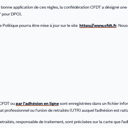
 la bonne application de ces règles, la confédération CFDT a désigné une
" pour DPO).
e Politique pourra être mise à jour sur le site
https://www.cfdt.fr
. Nous
a CFDT ou
par l'adhésion en ligne
sont enregistrées dans un fichier info
cat professionnel ou l’union de retraités (UTR) auquel l’adhésion est rat
traités, responsable de traitement, sont précisées sur la carte que l’a