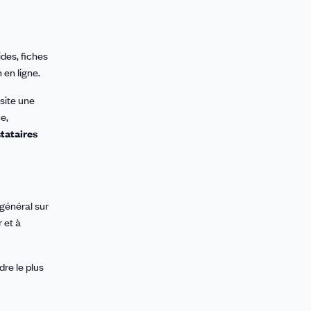
ides, fiches
 en ligne.
site une
e,
tataires
général sur
 et à
re le plus