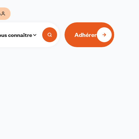
e
Adhérer
us connaître