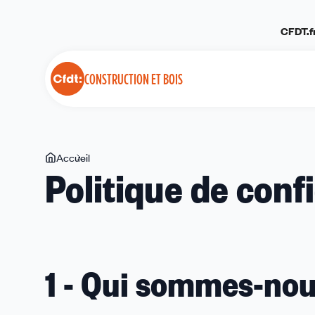
Panneau de gestion des cookies
CFDT.f
CONSTRUCTION ET BOIS
Vous
Accueil
Politique
Politique de confi
êtes
de
ici
confidentialité
1 - Qui sommes-nou