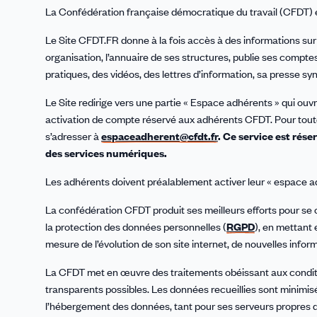
La Confédération française démocratique du travail (CFDT) est
Le Site CFDT.FR donne à la fois accès à des informations s
organisation, l’annuaire de ses structures, publie ses comptes,
pratiques, des vidéos, des lettres d’information, sa presse s
Le Site redirige vers une partie « Espace adhérents » qui ou
activation de compte réservé aux adhérents CFDT. Pour tout
s’adresser à
espaceadherent@cfdt.fr
.
Ce service est rése
des services numériques.
Les adhérents doivent préalablement activer leur « espace a
La confédération CFDT produit ses meilleurs efforts pour se
la protection des données personnelles (
RGPD
), en mettant
mesure de l’évolution de son site internet, de nouvelles info
La CFDT met en œuvre des traitements obéissant aux condition
transparents possibles. Les données recueillies sont minimisé
l’hébergement des données, tant pour ses serveurs propres q