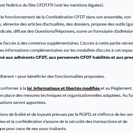
 l’éditrice du Site CFDT.FR (voir les mentions légales).
ur le fonctionnement de la Confédération CFDT dans son ensemble, son
 alimente des articles d’actualités, des dossiers, propose des outils (gu
yndicale, diffuse des Questions/Réponses, ouvre un formulaire d’adhésion
vre l’accès à des contenus supplémentaires. L’accès à cette partie néces
es informations complémentaires sur les modalités d’accès à cet espac
rvé aux adhérents CFDT, aux personnels CFDT habilités et aux pres
dhérent » pour bénéficier des fonctionnalités proposées.
 conformer à la
loi Informatique et libertés modifiée
et au Règlement 
 en place des mesures techniques et organisationnelles adaptées. Au fur
rmations seront apportées.
s de licéité et de loyauté prévues par le RGPD, et s’efforce de les rend
es et la confédération s’assure de la sécurité des transactions et de
ue pour ceux de ses sous-traitants.