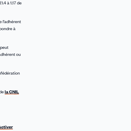
.4 à 1.17 de
e l’adhérent
épondre à
 peut
adhérent ou
nfédération
 de
la CNIL
Activer