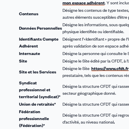
mon espace adhérent
. Y sont incl
Désigne les contenus de type textes
Contenus
autres éléments susceptibles d’être pub
Désigne les informations, sous quel
Données Personnelles
physique identifiée ou identifiable.
Identifiants Compte
Désignent l’«Identifiant » propre de
Adhérent
après validation de son espace adhé
Internaute
Désigne la personne qui consulte le Si
Site
Désigne le Site édité par la CFDT, à 
Désigne le Site
https://www.cfdt.fr
Site et les Services
prestataire, tels que les contenus ré
Syndicat
Désigne la structure CFDT qui rasse
professionnel et
secteur géographique donné.
territorial (syndicat)*
Union de retraités*
Désigne la structure CFDT qui rasse
Fédération
Désigne la structure CFDT qui regro
professionnelle
d’activité, au niveau national
.
(Fédération)*