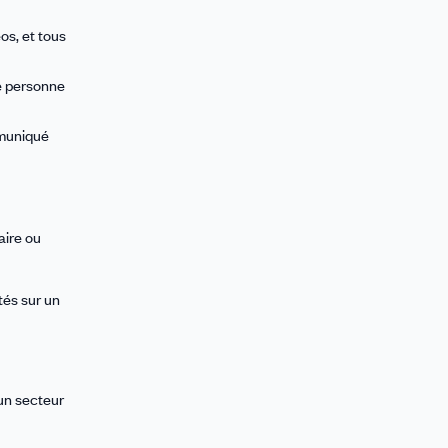
os, et tous
ne personne
mmuniqué
aire ou
tés sur un
un secteur