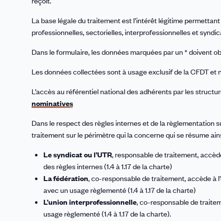
reçoit.
La base légale du traitement est l’intérêt légitime permettan
professionnelles, sectorielles, interprofessionnelles et syndic
Dans le formulaire, les données marquées par un * doivent obl
Les données collectées sont à usage exclusif de la CFDT et 
L’accès au référentiel national des adhérents par les struct
nominatives
Dans le respect des règles internes et de la règlementation
traitement sur le périmètre qui la concerne qui se résume ains
Le syndicat ou l’UTR
, responsable de traitement, accèd
des règles internes (1.4 à 1.17 de la charte)
La fédération
, co-responsable de traitement, accède à 
avec un usage règlementé (1.4 à 1.17 de la charte)
L’union interprofessionnelle
, co-responsable de traite
usage règlementé (1.4 à 1.17 de la charte).