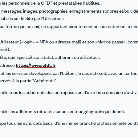
us les personnels de la CFDT et prestataires habilités.
, messages, images, photographies, enregistrements sonores et/ou vidé
liés sur le Site par l’Utilisateur.
que forme que ce soit, se rapportant directement ou indirectement à u
 l’Utilisateur («login» = NPA ou adresse mail) et son «Mot de passe», co
rent).
te, quel que soit son statut, adhérent ou utilisateur.
l’adresse
https://www.cfdt.fr
et les services développés par l’Editeur, le cas échéant, avec un parten
servés à la partie "Adhérents".
mble tous les adhérents des entreprises ou d’un même domaine d’activi
mble les adhérents retraités sur un secteur géographique donné.
upe tous les syndicats issus d’une même branche professionnelle ou d’