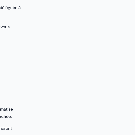
 déléguée à
 vous
rmatisé
tachée.
dhérent