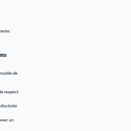
tente.
ions
onsable de
le respect
’activité
 avec un