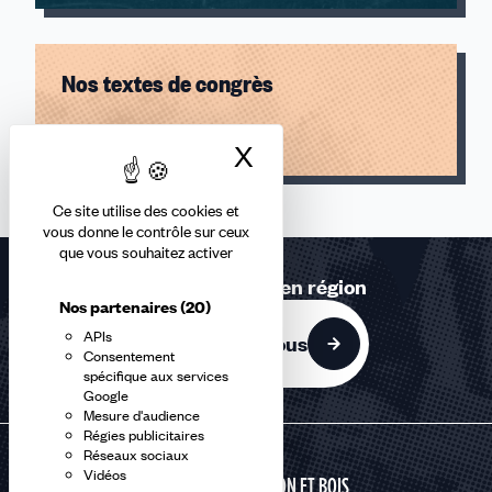
1990
1989
1986
Nos textes de congrès
1983
1982
Lire l'article
1979
X
Masquer le bandea
1955
Ce site utilise des cookies et
vous donne le contrôle sur ceux
que vous souhaitez activer
Retrouvez-nous en région
Nos partenaires
(20)
APIs
Contactez-nous
Consentement
spécifique aux services
Google
Mesure d'audience
Régies publicitaires
Réseaux sociaux
Vidéos
CONSTRUCTION ET BOIS