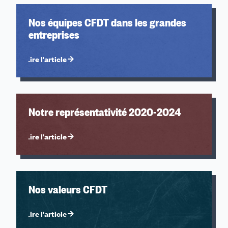
2020
2019
Nos équipes CFDT dans les grandes
2018
entreprises
2017
2016
Lire l'article
2015
2014
2013
2012
Notre représentativité 2020-2024
2011
2010
Lire l'article
2009
2006
2004
2002
Nos valeurs CFDT
2000
1999
Lire l'article
1992