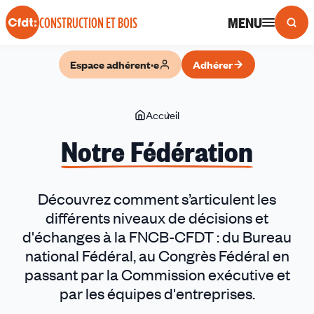
Panneau de gestion des cookies
MENU
CONSTRUCTION ET BOIS
Espace adhérent·e
Adhérer
Vous
Accueil
Notre
êtes
Fédération
Notre Fédération
ici
Découvrez comment s’articulent les
différents niveaux de décisions et
d'échanges à la FNCB-CFDT : du Bureau
national Fédéral, au Congrès Fédéral en
passant par la Commission exécutive et
par les équipes d'entreprises.