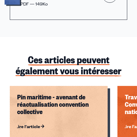
PDF — 149Ko
Ces articles peuvent
également vous intéresser
Pin maritime - avenant de
Trav
réactualisation convention
Conv
collective
nati
Lire l'article
Lire l'