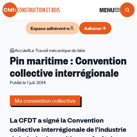
Panneau de gestion des cookies
MENU
CONSTRUCTION ET BOIS
Espace adhérent·e
Adhérer
Vous
Accueil
Le Travail mécanique du bois
Pin
Pin maritime : Convention
êtes
maritime
ici
:
collective interrégionale
Convention
Publié le 1 juil. 2014
collective
interrégionale
Ma convention collective
La CFDT a signé la Convention
collective interrégionale de l'industrie