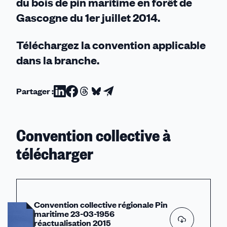
du bois de pin maritime en forêt de
Gascogne du 1er juillet 2014.
Téléchargez la convention applicable
dans la branche.
Partager :
Partager
Partager
Partager
Partager
Partager
sur
sur
sur
sur
par
Linkedin
Facebook
Threads
Bluesky
email
Convention collective à
télécharger
Convention collective régionale Pin
maritime 23-03-1956
réactualisation 2015