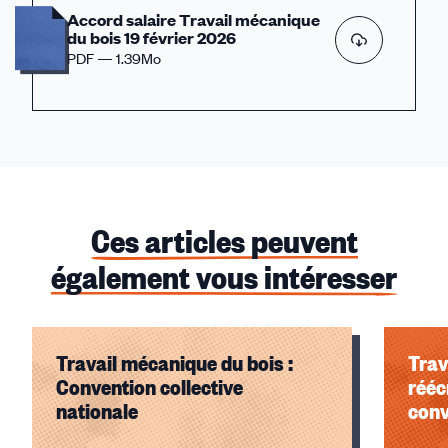
Accord salaire Travail mécanique
du bois 19 février 2026
PDF — 1.39Mo
Ces articles peuvent
également vous intéresser
Travail mécanique du bois :
Trav
Convention collective
rééc
nationale
conv