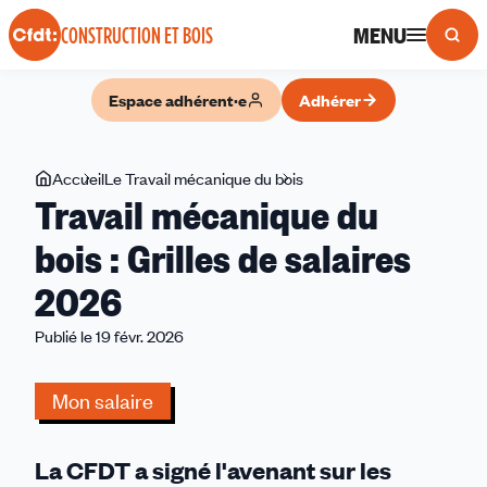
Panneau de gestion des cookies
MENU
CONSTRUCTION ET BOIS
Espace adhérent·e
Adhérer
Vous
Accueil
Le Travail mécanique du bois
Travail
Travail mécanique du
êtes
mécanique
ici
du
bois : Grilles de salaires
bois
2026
:
Grilles
Publié le 19 févr. 2026
de
salaires
Mon salaire
2026
La CFDT a signé l'avenant sur les