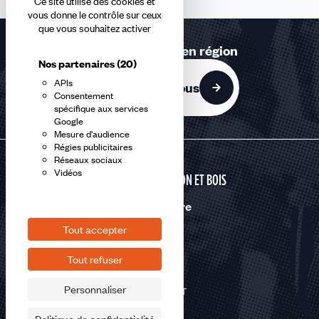
Ce site utilise des cookies et
vous donne le contrôle sur ceux
que vous souhaitez activer
Retrouvez-nous en région
Nos partenaires
(20)
APIs
Contactez-nous
Consentement
spécifique aux services
Google
Mesure d'audience
Régies publicitaires
Réseaux sociaux
Vidéos
CONSTRUCTION ET BOIS
Nous suivre
Tout accepter
Tout refuser
Personnaliser
©2026 CFDT
Plan du site