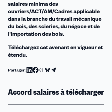
salaires minima des
ouvriers/ACT/AM/Cadres applicable
dans la branche du travail mécanique
du bois, des scieries, du négoce et de
l'importation des bois.
Téléchargez cet avenant en vigueur et
étendu.
Partager :
Partager
Partager
Partager
Partager
Partager
sur
sur
sur
sur
par
Linkedin
Facebook
Threads
Bluesky
email
Accord salaires à télécharger