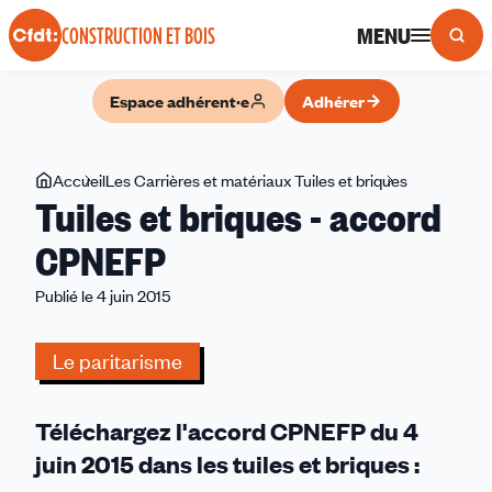
Panneau de gestion des cookies
MENU
CONSTRUCTION ET BOIS
Espace adhérent·e
Adhérer
Vous
Accueil
Les Carrières et matériaux Tuiles et briques
Tuiles
Tuiles et briques - accord
êtes
et
ici
briques
CPNEFP
-
Publié le 4 juin 2015
accord
CPNEFP
Le paritarisme
Téléchargez l'accord CPNEFP du 4
juin 2015 dans les tuiles et briques :