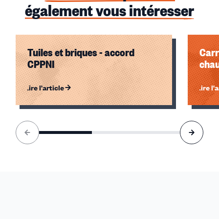
également vous intéresser
Tuiles et briques - accord
Carr
CPPNI
chau
Lire l'article
Lire l'
Élément
1
sur
3
accessible