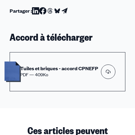
Partager :
Partager
Partager
Partager
Partager
Partager
sur
sur
sur
sur
par
Linkedin
Facebook
Threads
Bluesky
email
Accord à télécharger
Tuiles et briques - accord CPNEFP
PDF — 409Ko
Ces articles peuvent