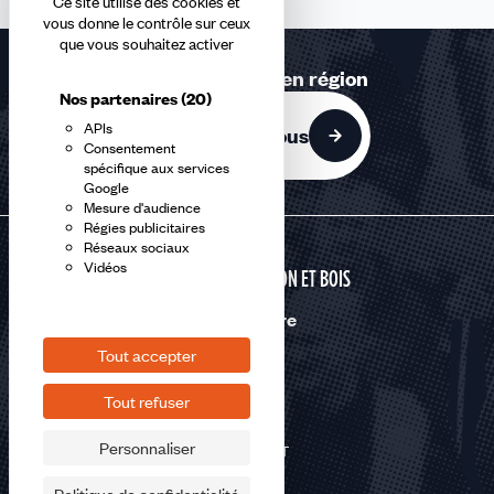
Ce site utilise des cookies et
vous donne le contrôle sur ceux
que vous souhaitez activer
Retrouvez-nous en région
Nos partenaires
(20)
APIs
Contactez-nous
Consentement
spécifique aux services
Google
Mesure d'audience
Régies publicitaires
Réseaux sociaux
Vidéos
CONSTRUCTION ET BOIS
Nous suivre
Tout accepter
Tout refuser
Personnaliser
©2026 CFDT
Plan du site