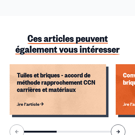
Ces articles peuvent
également vous intéresser
Tuiles et briques - accord de
Conv
méthode rapprochement CCN
briq
carrières et matériaux
Lire l'article
Lire l'