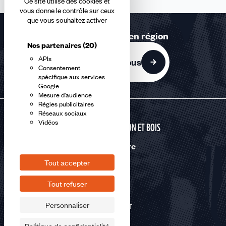
Ce site utilise des cookies et
vous donne le contrôle sur ceux
que vous souhaitez activer
Retrouvez-nous en région
Nos partenaires
(20)
APIs
Contactez-nous
Consentement
spécifique aux services
Google
Mesure d'audience
Régies publicitaires
Réseaux sociaux
Vidéos
CONSTRUCTION ET BOIS
Nous suivre
Tout accepter
Tout refuser
Personnaliser
©2026 CFDT
Plan du site