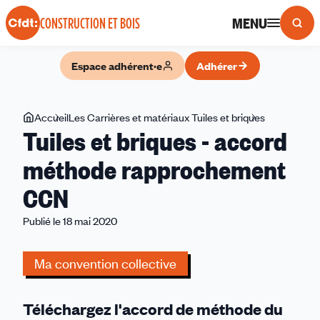
Panneau de gestion des cookies
MENU
CONSTRUCTION ET BOIS
Espace adhérent·e
Adhérer
Vous
Accueil
Les Carrières et matériaux Tuiles et briques
Tuiles
Tuiles et briques - accord
êtes
et
ici
briques
méthode rapprochement
-
CCN
accord
méthode
Publié le 18 mai 2020
rapprochem
CCN
Ma convention collective
Téléchargez l'accord de méthode du