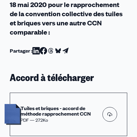
18 mai 2020 pour le rapprochement
de la convention collective des tuiles
et briques vers une autre CCN
comparable :
Partager :
Partager
Partager
Partager
Partager
Partager
sur
sur
sur
sur
par
Linkedin
Facebook
Threads
Bluesky
email
Accord à télécharger
Tuiles et briques - accord de
méthode rapprochement CCN
PDF — 272Ko