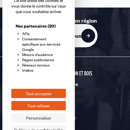
Ce site utilise des cookies et
vous donne le contrôle sur ceux
que vous souhaitez activer
Retrouvez-nous en région
Nos partenaires
(20)
APIs
Contactez-nous
Consentement
spécifique aux services
Google
Mesure d'audience
Régies publicitaires
Réseaux sociaux
Vidéos
CONSTRUCTION ET BOIS
Nous suivre
Tout accepter
Tout refuser
Personnaliser
©2026 CFDT
Plan du site