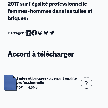
2017 sur l'égalité professionnelle
femmes-hommes dans les tuiles et
briques :
Partager :
Partager
Partager
Partager
Partager
Partager
sur
sur
sur
sur
par
Linkedin
Facebook
Threads
Bluesky
email
Accord à télécharger
Tuiles et briques - avenant égalité
professionnelle
PDF — 4.6Mo