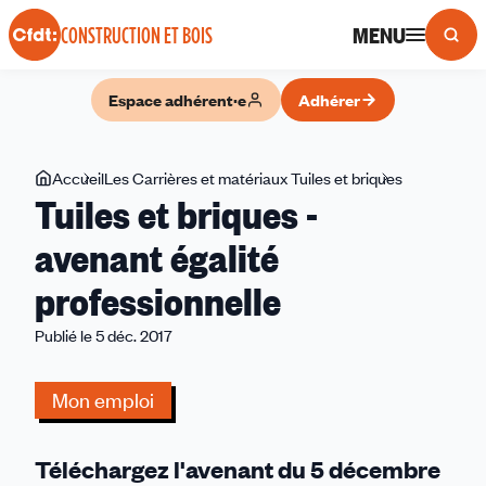
Panneau de gestion des cookies
MENU
CONSTRUCTION ET BOIS
Espace adhérent·e
Adhérer
Vous
Accueil
Les Carrières et matériaux Tuiles et briques
Tuiles
Tuiles et briques -
êtes
et
ici
briques
avenant égalité
-
professionnelle
avenant
égalité
Publié le 5 déc. 2017
professionn
Mon emploi
Téléchargez l'avenant du 5 décembre