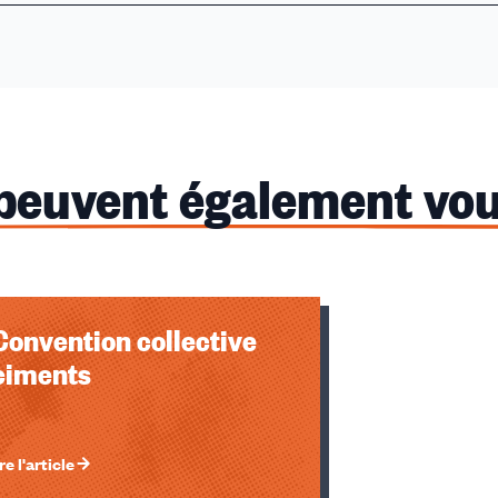
 peuvent également vou
u des cookies
Convention collective
ciments
re l'article