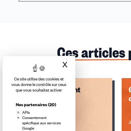
Ces articles
X
Masquer le bandea
Ce site utilise des cookies et
vous donne le contrôle sur ceux
Ciment - avenant
que vous souhaitez activer
formation
Nos partenaires
(20)
professionnelle
APIs
Consentement
Lire l'article
Li
spécifique aux services
Google