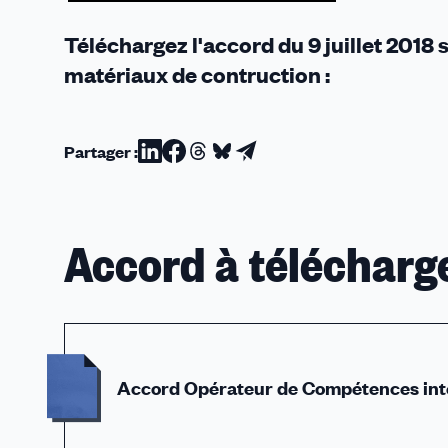
Téléchargez l'accord du 9 juillet 201
matériaux de contruction :
Partager :
Partager
Partager
Partager
Partager
Partager
sur
sur
sur
sur
par
Linkedin
Facebook
Threads
Bluesky
email
Accord à télécharg
Accord Opérateur de Compétences int