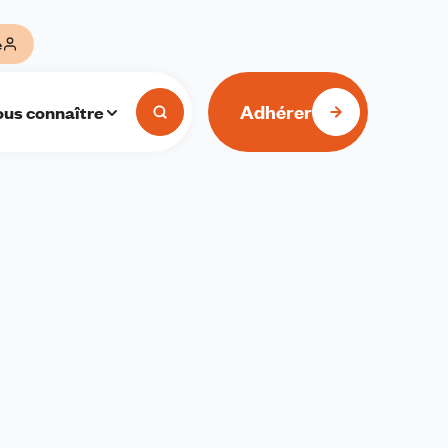
e
Adhérer
us connaître