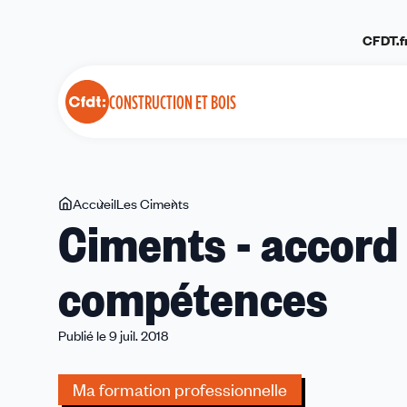
Panneau de gestion des cookies
CFDT.f
CONSTRUCTION ET BOIS
Vous
Accueil
Les Ciments
Ciments
Ciments - accord
êtes
-
ici
accord
compétences
opérateur
de
compétences
Publié le 9 juil. 2018
Ma formation professionnelle