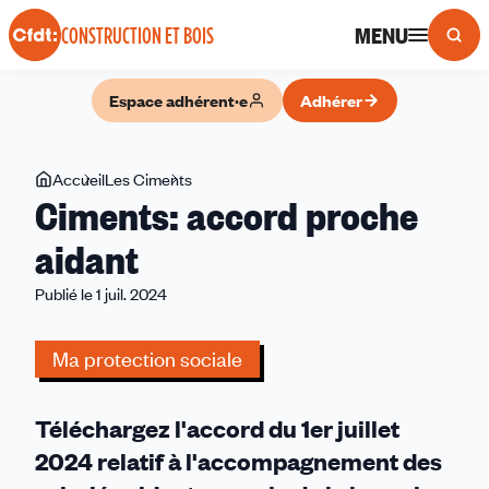
Panneau de gestion des cookies
MENU
CONSTRUCTION ET BOIS
Espace adhérent·e
Adhérer
Vous
Accueil
Les Ciments
Ciments:
Ciments: accord proche
êtes
accord
ici
proche
aidant
aidant
Publié le 1 juil. 2024
Ma protection sociale
Téléchargez l'accord du 1er juillet
2024 relatif à l'accompagnement des