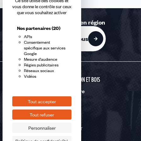
Ce site utilise des cookies et
vous donne le contrôle sur ceux
que vous souhaitez activer
Retrouvez-nous en région
Nos partenaires
(20)
APIs
Contactez-nous
Consentement
spécifique aux services
Google
Mesure d'audience
Régies publicitaires
Réseaux sociaux
Vidéos
CONSTRUCTION ET BOIS
Nous suivre
Tout accepter
Tout refuser
Personnaliser
©2026 CFDT
Plan du site