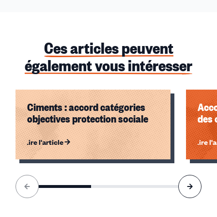
Ces articles peuvent
également vous intéresser
Ciments : accord catégories
Acco
objectives protection sociale
des 
Lire l'article
Lire l'
Élément
1