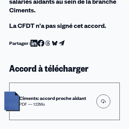
salariés aidants au sein de la branche
Ciments.
La CFDT n'a pas signé cet accord.
Partager :
Partager
Partager
Partager
Partager
Partager
sur
sur
sur
sur
par
Linkedin
Facebook
Threads
Bluesky
email
Accord à télécharger
Ciments: accord proche aidant
PDF — 1.12Mo