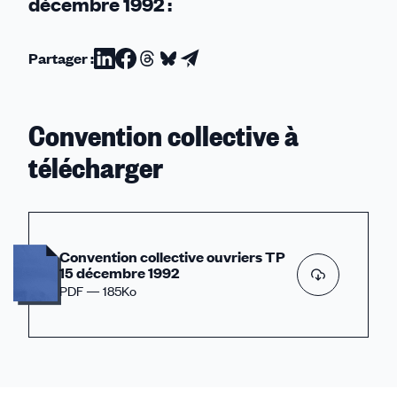
décembre 1992 :
Partager :
Partager
Partager
Partager
Partager
Partager
sur
sur
sur
sur
par
Linkedin
Facebook
Threads
Bluesky
email
Convention collective à
télécharger
Convention collective ouvriers TP
15 décembre 1992
PDF — 185Ko