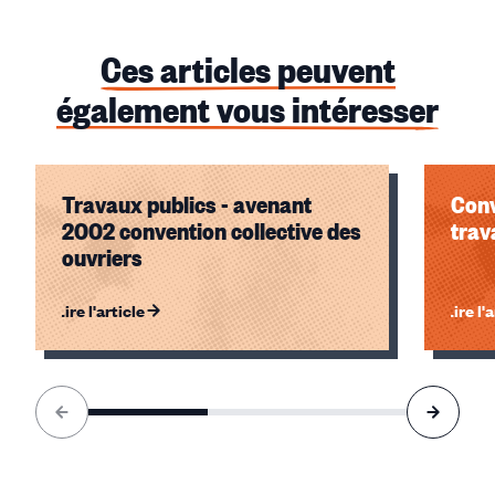
Ces articles peuvent
également vous intéresser
Travaux publics - avenant
Conv
2002 convention collective des
trav
ouvriers
Lire l'article
Lire l'
Élément
1