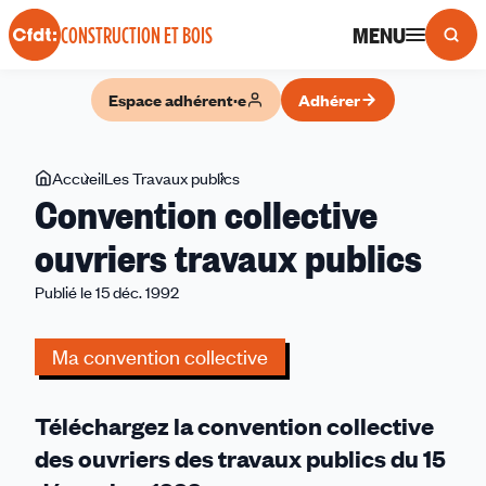
Panneau de gestion des cookies
MENU
CONSTRUCTION ET BOIS
Espace adhérent·e
Adhérer
Vous
Accueil
Les Travaux publics
Convention
Convention collective
êtes
collective
ici
ouvriers
ouvriers travaux publics
travaux
Publié le 15 déc. 1992
publics
Ma convention collective
Téléchargez la convention collective
des ouvriers des travaux publics du 15