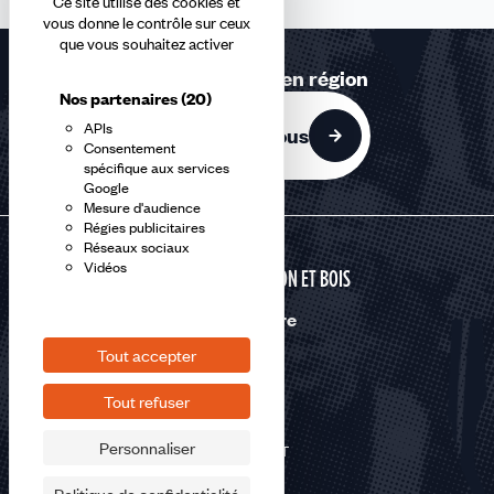
Ce site utilise des cookies et
vous donne le contrôle sur ceux
que vous souhaitez activer
Retrouvez-nous en région
Nos partenaires
(20)
APIs
Contactez-nous
Consentement
spécifique aux services
Google
Mesure d'audience
Régies publicitaires
Réseaux sociaux
Vidéos
CONSTRUCTION ET BOIS
Nous suivre
Tout accepter
Tout refuser
Personnaliser
©2026 CFDT
Plan du site