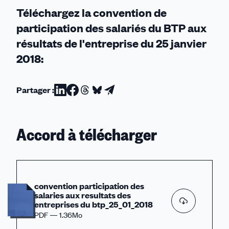
Téléchargez la convention de
participation des salariés du BTP aux
résultats de l'entreprise du 25 janvier
2018:
Partager :
Partager
Partager
Partager
Partager
Partager
sur
sur
sur
sur
par
Linkedin
Facebook
Threads
Bluesky
email
Accord à télécharger
convention participation des
salaries aux resultats des
entreprises du btp_25_01_2018
PDF — 1.36Mo