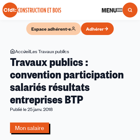
Panneau de gestion des cookies
MENU
CONSTRUCTION ET BOIS
Espace adhérent·e
Adhérer
Vous
Accueil
Les Travaux publics
Travaux
Travaux publics :
êtes
publics
ici
:
convention participation
convention
salariés résultats
participation
salariés
entreprises BTP
résultats
entreprises
Publié le 25 janv. 2018
BTP
Mon salaire