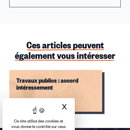
Ces articles peuvent
également vous intéresser
Travaux publics : accord
intéressement
Lire l'article
X
Masquer le bandea
Élément
Ce site utilise des cookies et
1
vous donne le contrôle sur ceux
sur