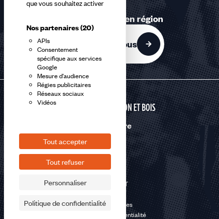
que vous souhaitez activer
1
Retrouvez-nous en région
accessible
Nos partenaires
(20)
APIs
Contactez-nous
Consentement
spécifique aux services
Google
Mesure d'audience
Régies publicitaires
Réseaux sociaux
Vidéos
CONSTRUCTION ET BOIS
Nous suivre
Tout accepter
Tout refuser
Personnaliser
©2026 CFDT
Plan du site
Politique de confidentialité
Mentions légales
Politique de confidentialité