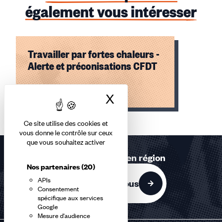
également vous intéresser
Travailler par fortes chaleurs -
Alerte et préconisations CFDT
Lire l'article
X
Masquer le bandea
Élément
Ce site utilise des cookies et
1
vous donne le contrôle sur ceux
sur
que vous souhaitez activer
1
Retrouvez-nous en région
accessible
Nos partenaires
(20)
APIs
Contactez-nous
Consentement
spécifique aux services
Google
Mesure d'audience