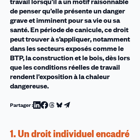
travail lorsqu’il a un motif raisonnable
de penser qu’elle présente un danger
grave et imminent pour sa vie ou sa
santé. En période de canicule, ce droit
peut trouver à s’appliquer, notamment
dans les secteurs exposés comme le
BTP, la construction et le bois, dès lors
que les conditions réelles de travail
rendent l’exposition à la chaleur
dangereuse.
Partager :
Partager
Partager
Partager
Partager
Partager
sur
sur
sur
sur
par
Linkedin
Facebook
Threads
Bluesky
email
1. Un droit individuel encadré