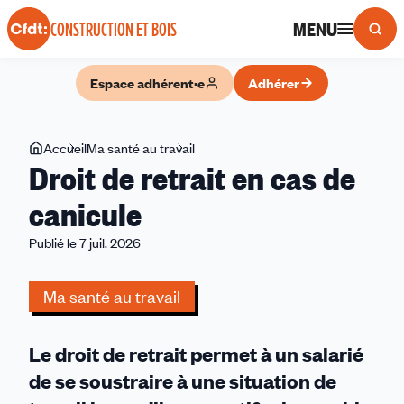
Panneau de gestion des cookies
MENU
CONSTRUCTION ET BOIS
Espace adhérent·e
Adhérer
Vous
Accueil
Ma santé au travail
Droit
Droit de retrait en cas de
êtes
de
ici
retrait
canicule
en
Publié le 7 juil. 2026
cas
de
canicule
Ma santé au travail
Le droit de retrait permet à un salarié
de se soustraire à une situation de