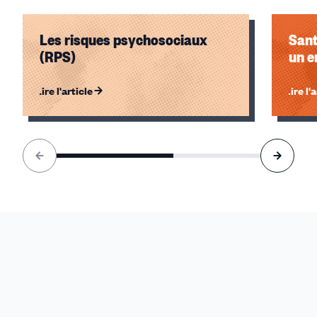
Les risques psychosociaux
Sant
(RPS)
un e
Lire l'article
Lire l'
Élément
1
sur
2
accessible