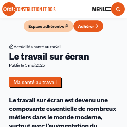
Panneau de gestion des cookies
MENU
CONSTRUCTION ET BOIS
Espace adhérent·e
Adhérer
Vous
Accueil
Ma santé au travail
Le
Le travail sur écran
êtes
travail
ici
sur
Publié le 5 mai 2025
écran
Ma santé au travail
Le travail sur écran est devenu une
composante essentielle de nombreux
métiers dans le monde moderne,
surtout avec l’augmentation du