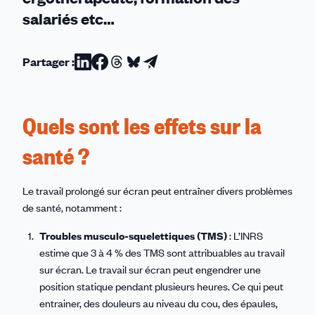
salariés etc…
Partager :
Partager
Partager
Partager
Partager
Partager
sur
sur
sur
sur
par
Linkedin
Facebook
Threads
Bluesky
email
Quels sont les effets sur la
santé ?
Le travail prolongé sur écran peut entraîner divers problèmes
de santé, notamment :
Troubles musculo-squelettiques (TMS)
: L’INRS
estime que 3 à 4 % des TMS sont attribuables au travail
sur écran. Le travail sur écran peut engendrer une
position statique pendant plusieurs heures. Ce qui peut
entrainer, des douleurs au niveau du cou, des épaules,