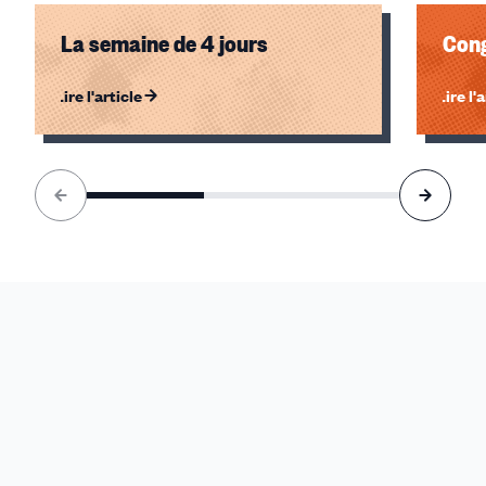
La semaine de 4 jours
Cong
Lire l'article
Lire l'
Élément
1
sur
3
accessible