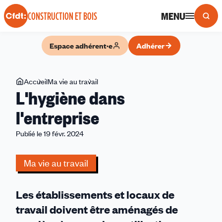
Panneau de gestion des cookies
MENU
CONSTRUCTION ET BOIS
Espace adhérent·e
Adhérer
Vous
Accueil
Ma vie au travail
L'hygiène
L'hygiène dans
êtes
dans
ici
l'entreprise
l'entreprise
Publié le 19 févr. 2024
Ma vie au travail
Les établissements et locaux de
travail doivent être aménagés de