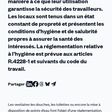
manière à ce que leur utilisation
garantisse la sécurité des travailleurs.
Les locaux sont tenus dans un état
constant de propreté et présentent les
conditions d’hygiène et de salubrité
propres à assurer la santé des
intéressés. La réglementation relative
à l’hygiène est prévue aux articles
R.4228-1 et suivants du code du
travail.
Partager :
Partager
Partager
Partager
Partager
Partager
sur
sur
sur
sur
par
Linkedin
Facebook
Threads
Bluesky
email
Les vestiaires les douches, les toilettes ou encore la mise à
disposition de points d’eau font l’objet d’une réglementation.