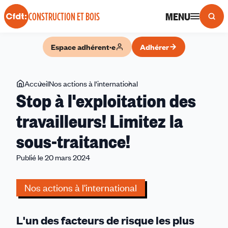
Panneau de gestion des cookies
MENU
CONSTRUCTION ET BOIS
Espace adhérent·e
Adhérer
Vous
Accueil
Nos actions à l'international
Stop
Stop à l'exploitation des
êtes
à
ici
l'exploitation
travailleurs! Limitez la
des
sous-traitance!
travailleurs!
Limitez
Publié le 20 mars 2024
la
sous-
Nos actions à l'international
traitance!
L'un des facteurs de risque les plus