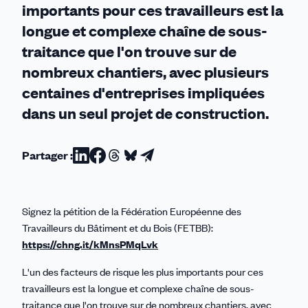
importants pour ces travailleurs est la
longue et complexe chaîne de sous-
traitance que l'on trouve sur de
nombreux chantiers, avec plusieurs
centaines d'entreprises impliquées
dans un seul projet de construction.
Partager :
Partager
Partager
Partager
Partager
Partager
sur
sur
sur
sur
par
Linkedin
Facebook
Threads
Bluesky
email
Signez la pétition de la Fédération Européenne des
Travailleurs du Bâtiment et du Bois (FETBB):
https://chng.it/kMnsPMqLvk
L'un des facteurs de risque les plus importants pour ces
travailleurs est la longue et complexe chaîne de sous-
traitance que l'on trouve sur de nombreux chantiers, avec