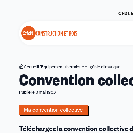
Panneau de gestion des cookies
CFDT.f
CONSTRUCTION ET BOIS
Vous
Accueil
L’Equipement thermique et génie climatique
Conve
Convention colle
êtes
collec
ici
cadre
ETGC
Publié le 3 mai 1983
Ma convention collective
Téléchargez la convention collective d