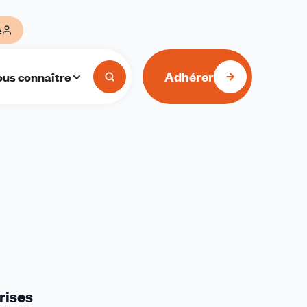
e
Adhérer
us connaître
rises