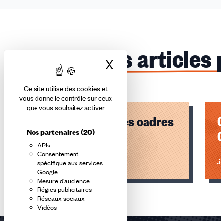
Ces articles
X
Masquer le bandea
Ce site utilise des cookies et
vous donne le contrôle sur ceux
que vous souhaitez activer
Grille de salaires cadres
Nos partenaires
(20)
ETGC 2025
APIs
Consentement
Lire l'article
Li
spécifique aux services
Google
Mesure d'audience
Éléments
Régies publicitaires
1,
Réseaux sociaux
Vidéos
2
sur