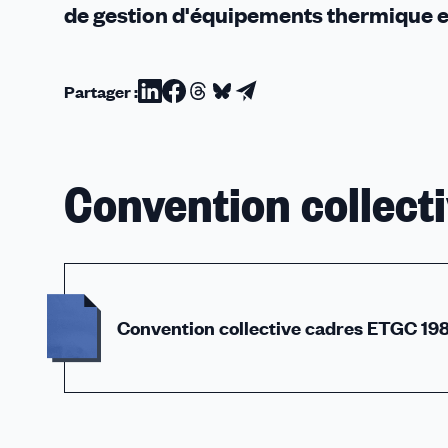
de gestion d'équipements thermique et
Partager :
Partager
Partager
Partager
Partager
Partager
sur
sur
sur
sur
par
Linkedin
Facebook
Threads
Bluesky
email
Convention collecti
Convention collective cadres ETGC 19