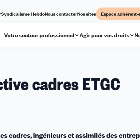
r
Syndicalisme Hebdo
Nous contacter
Nos sites
Espace adhérent·
Votre secteur professionnel
Agir pour vos droits
No
ntion
ctive cadres ETGC
tive
s
es cadres, ingénieurs et assimilés des entrep