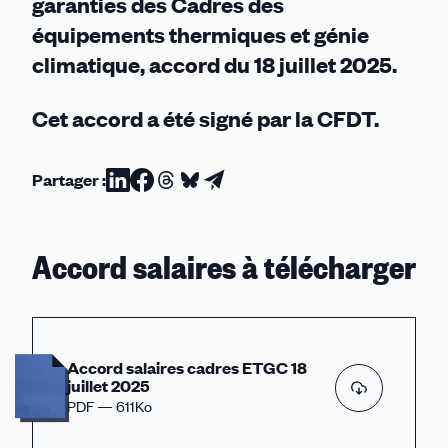
garanties des Cadres des
équipements thermiques et génie
climatique, accord du 18 juillet 2025.
Cet accord a été signé par la CFDT.
Partager :
Partager
Partager
Partager
Partager
Partager
sur
sur
sur
sur
par
Linkedin
Facebook
Threads
Bluesky
email
Accord salaires à télécharger
Accord salaires cadres ETGC 18
juillet 2025
PDF — 611Ko