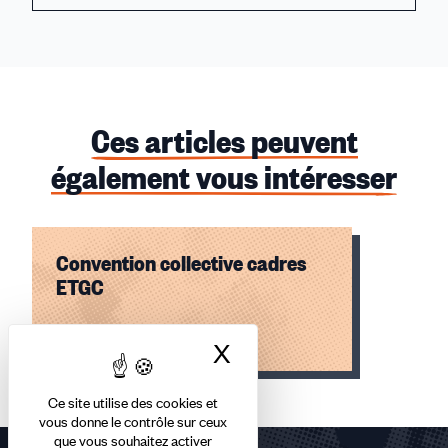
Ces articles peuvent
également vous intéresser
Convention collective cadres
ETGC
Lire l'article
X
Masquer le bandea
Élément
Ce site utilise des cookies et
1
vous donne le contrôle sur ceux
sur
que vous souhaitez activer