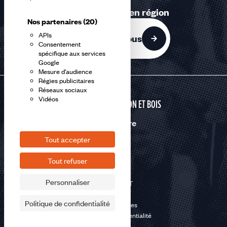
1
Retrouvez-nous en région
accessible
Nos partenaires
(20)
APIs
Contactez-nous
Consentement
spécifique aux services
Google
Mesure d'audience
Régies publicitaires
Réseaux sociaux
Vidéos
CONSTRUCTION ET BOIS
Nous suivre
Tout accepter
Tout refuser
Personnaliser
©2026 CFDT
Plan du site
Politique de confidentialité
Mentions légales
Politique de confidentialité