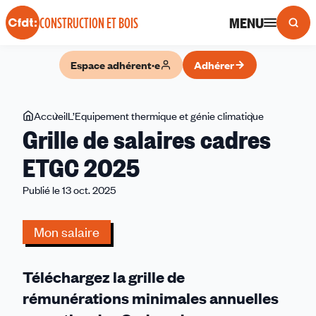
Panneau de gestion des cookies
MENU
CONSTRUCTION ET BOIS
Espace adhérent·e
Adhérer
Vous
Accueil
L’Equipement thermique et génie climatique
Grille
Grille de salaires cadres
êtes
de
ici
salaires
ETGC 2025
cadres
Publié le 13 oct. 2025
ETGC
2025
Mon salaire
Téléchargez la grille de
rémunérations minimales annuelles