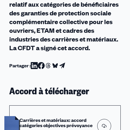
relatif aux catégories de bénéficiaires
des garanties de protection sociale
complémentaire collective pour les
ouvriers, ETAM et cadres des
industries des carrières et matériaux.
La CFDT a signé cet accord.
Partager :
Partager
Partager
Partager
Partager
Partager
sur
sur
sur
sur
par
Linkedin
Facebook
Threads
Bluesky
email
Accord à télécharger
Carrières et matériaux: accord
catégories objectives prévoyance