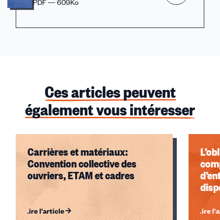
PDF — 609Ko
Ces articles peuvent
également vous intéresser
Carrières et matériaux:
L’obl
Convention collective des
comp
ouvriers, ETAM et cadres
d’en
disp
Lire l'article
Lire l'