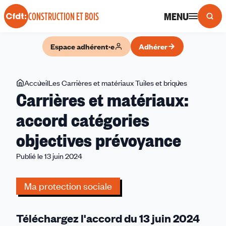
Panneau de gestion des cookies
MENU
CONSTRUCTION ET BOIS
Espace adhérent·e
Adhérer
Vous
Accueil
Les Carrières et matériaux Tuiles et briques
Carrières
Carrières et matériaux:
êtes
et
ici
matériaux:
accord catégories
accord
objectives prévoyance
catégories
objectives
Publié le 13 juin 2024
prévoyance
Ma protection sociale
Téléchargez l'accord du 13 juin 2024