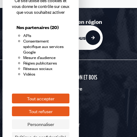
Ce site utilise des cookies et
vous donne le contrôle sur ceux
que vous souhaitez activer
Retrouvez-nous en région
Nos partenaires
(20)
APIs
Contactez-nous
Consentement
spécifique aux services
Google
Mesure d'audience
Régies publicitaires
Réseaux sociaux
Vidéos
CONSTRUCTION ET BOIS
Nous suivre
Tout accepter
Tout refuser
Personnaliser
©2026 CFDT
Plan du site