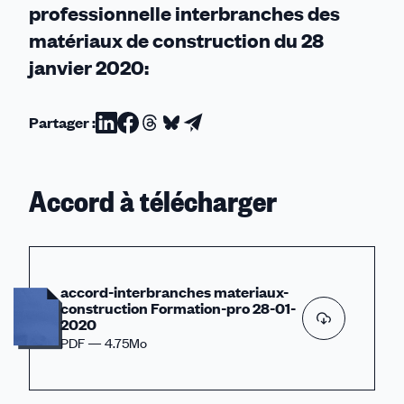
professionnelle interbranches des
matériaux de construction du 28
janvier 2020:
Partager :
Partager
Partager
Partager
Partager
Partager
sur
sur
sur
sur
par
Linkedin
Facebook
Threads
Bluesky
email
Accord à télécharger
accord-interbranches materiaux-
construction Formation-pro 28-01-
2020
PDF — 4.75Mo