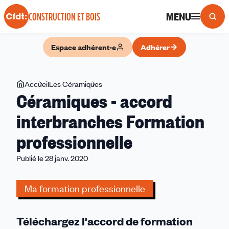
Panneau de gestion des cookies
MENU
CONSTRUCTION ET BOIS
Espace adhérent·e
Adhérer
Vous
Accueil
Les Céramiques
Céramiques
Céramiques - accord
êtes
-
ici
accord
interbranches Formation
interbranches
professionnelle
Formation
professionnelle
Publié le 28 janv. 2020
Ma formation professionnelle
Téléchargez l'accord de formation