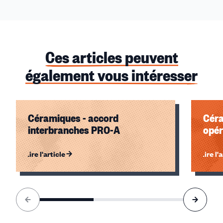
Ces articles peuvent
également vous intéresser
Céramiques - accord
Céra
interbranches PRO-A
opér
Lire l'article
Lire l'
Élément