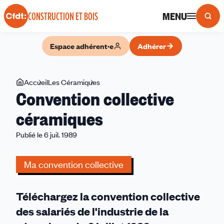
Panneau de gestion des cookies
MENU
CONSTRUCTION ET BOIS
Espace adhérent·e
Adhérer
Vous
Accueil
Les Céramiques
Convention
Convention collective
êtes
collective
ici
céramiques
céramiques
Publié le 6 juil. 1989
Ma convention collective
Téléchargez la convention collective
des salariés de l'industrie de la