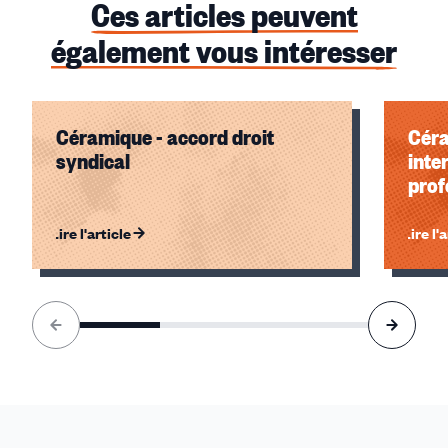
Ces articles peuvent
également vous intéresser
Céramique - accord droit
Céra
syndical
inte
prof
Lire l'article
Lire l'
Élément
1
sur
4