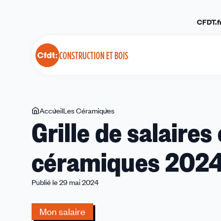
Panneau de gestion des cookies
CFDT.f
CONSTRUCTION ET BOIS
Vous
Accueil
Les Céramiques
Grille
Grille de salaire
êtes
de
ici
salaires
céramiques 202
ouvriers-
ETAM-
cadres
Publié le 29 mai 2024
céramiques
2024
Mon salaire