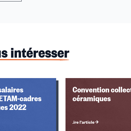
s intéresser
salaires
Convention collec
-ETAM-cadres
céramiques
es 2022
Lire l'article