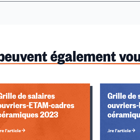
 peuvent également vou
Grille de salaires
Grille de 
u des cookies
ouvriers-ETAM-cadres
ouvriers
céramiques 2023
céramiqu
re l'article
Lire l'article