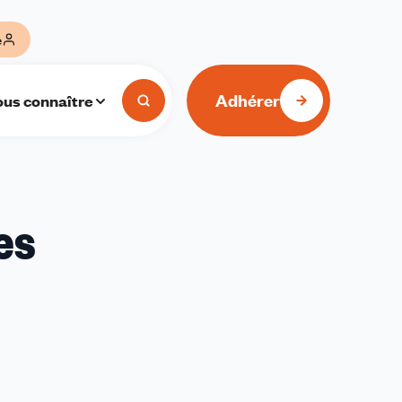
e
Adhérer
us connaître
es