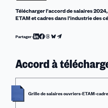
Télécharger l'accord de salaires 2024, 
ETAM et cadres dans l'industrie des 
Partager :
Partager
Partager
Partager
Partager
Partager
sur
sur
sur
sur
par
Linkedin
Facebook
Threads
Bluesky
email
Accord à télécharg
Grille de salaires ouvriers-ETAM-cad