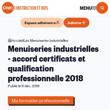
Panneau de gestion des cookies
MENU
CONSTRUCTION ET BOIS
Espace adhérent·e
Adhérer
Vous
Accueil
Les Menuiseries industrielles
Menuiseries
Menuiseries industrielles
êtes
industrielles
ici
-
- accord certificats et
accord
qualification
certificats
et
professionnelle 2018
qualification
professionnelle
Publié le 6 déc. 2018
2018
Ma formation professionnelle