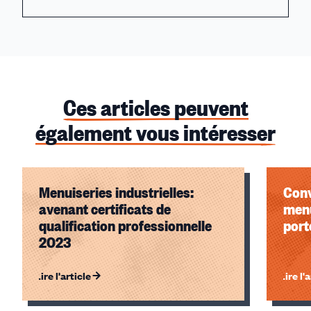
Ces articles peuvent
également vous intéresser
Menuiseries industrielles:
Conv
avenant certificats de
menu
qualification professionnelle
port
2023
Lire l'article
Lire l'