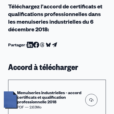
Téléchargez l'accord de certificats et
qualifications professionnelles dans
les menuiseries industrielles du 6
décembre 2018:
Partager :
Partager
Partager
Partager
Partager
Partager
sur
sur
sur
sur
par
Linkedin
Facebook
Threads
Bluesky
email
Accord à télécharger
Menuiseries industrielles - accord
certificats et qualification
professionnelle 2018
PDF — 2.63Mo