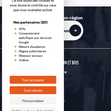
Ce site utilise des cookies et
vous donne le contrôle sur ceux
que vous souhaitez activer
Retrouvez-nous en région
Nos partenaires
(20)
APIs
Contactez-nous
Consentement
spécifique aux services
Google
Mesure d'audience
Régies publicitaires
Réseaux sociaux
Vidéos
CONSTRUCTION ET BOIS
Nous suivre
Tout accepter
Tout refuser
Personnaliser
©2026 CFDT
Plan du site