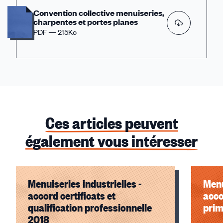
Convention collective menuiseries,
charpentes et portes planes
PDF — 215Ko
Ces articles peuvent
également vous intéresser
Menuiseries industrielles -
Menu
accord certificats et
acco
qualification professionnelle
prim
2018