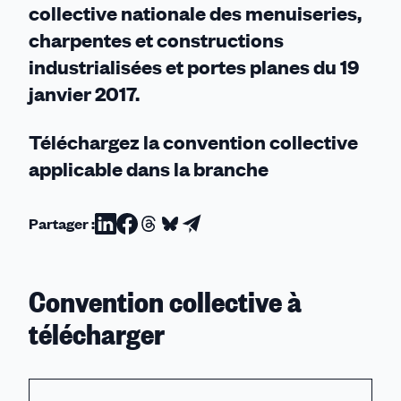
collective nationale des menuiseries,
charpentes et constructions
industrialisées et portes planes du 19
janvier 2017.
Téléchargez la convention collective
applicable dans la branche
Partager :
Partager
Partager
Partager
Partager
Partager
sur
sur
sur
sur
par
Linkedin
Facebook
Threads
Bluesky
email
Convention collective à
télécharger