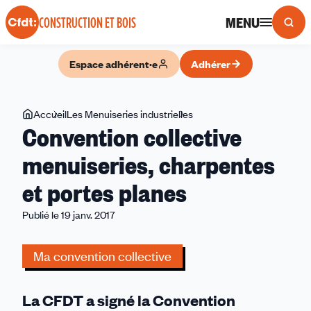
Panneau de gestion des cookies
MENU
CONSTRUCTION ET BOIS
Espace adhérent·e
Adhérer
Vous
Accueil
Les Menuiseries industrielles
Convention
Convention collective
êtes
collective
ici
menuiseries,
menuiseries, charpentes
charpentes
et portes planes
et
portes
Publié le 19 janv. 2017
planes
Ma convention collective
La CFDT a signé la Convention