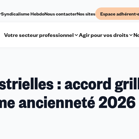
r
Syndicalisme Hebdo
Nous contacter
Nos sites
Espace adhérent·
Votre secteur professionnel
Agir pour vos droits
No
rielles : accord gril
rime ancienneté 2026