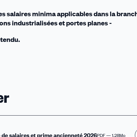
es salaires minima applicables dans la branc
ns industrialisées et portes planes -
étendu.
er
le de salaires et prime ancienneté 2026
PDF — 1.28Mo