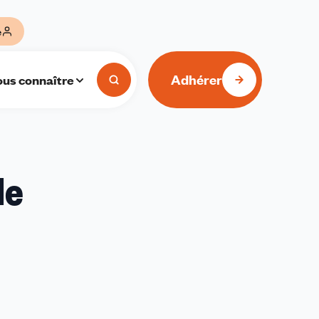
e
Adhérer
us connaître
le