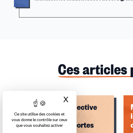
Ces articles
X
Masquer le bandea
Convention collective
menuiseries,
Ce site utilise des cookies et
vous donne le contrôle sur ceux
charpentes et portes
que vous souhaitez activer