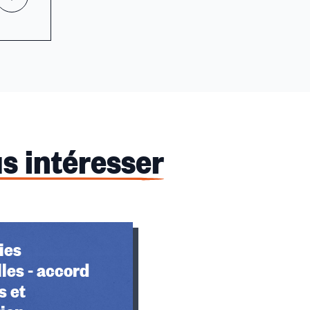
s intéresser
ies
lles - accord
s et