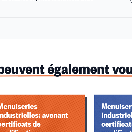
 peuvent également vou
u des cookies
Menuiseries
Menuiser
industrielles: avenant
industrie
certificats de
certificat