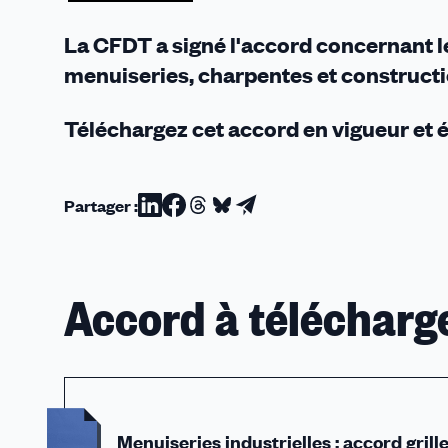
ancienneté
2026
La CFDT a signé l'accord concernant l
menuiseries, charpentes et constructio
Téléchargez cet accord en vigueur et 
Partager :
Partager
Partager
Partager
Partager
Partager
sur
sur
sur
sur
par
Linkedin
Facebook
Threads
Bluesky
email
Accord à télécharg
Menuiseries industrielles : accord gril