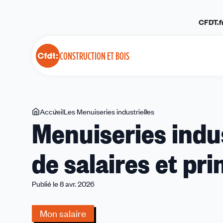
Panneau de gestion des cookies
CFDT.f
CONSTRUCTION ET BOIS
Vous
Accueil
Les Menuiseries industrielles
Menuiseries
Menuiseries indust
êtes
industrielles
ici
:
de salaires et p
accord
grille
de
Publié le 8 avr. 2026
salaires
et
Mon salaire
prime