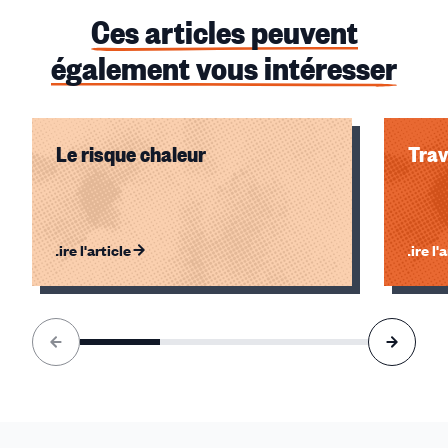
Ces articles peuvent
également vous intéresser
Le risque chaleur
Trav
Lire l'article
Lire l'
Élément
1
sur