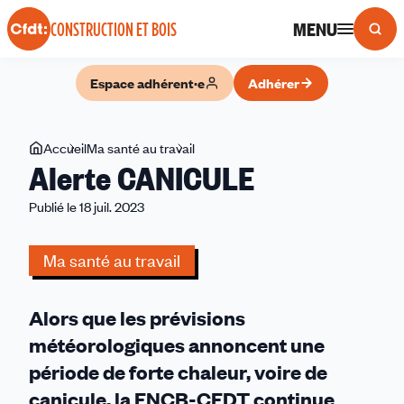
Panneau de gestion des cookies
MENU
CONSTRUCTION ET BOIS
Espace adhérent·e
Adhérer
Vous
Accueil
Ma santé au travail
Alerte
Alerte CANICULE
êtes
CANICULE
ici
Publié le 18 juil. 2023
Ma santé au travail
Alors que les prévisions
météorologiques annoncent une
période de forte chaleur, voire de
canicule, la FNCB-CFDT continue