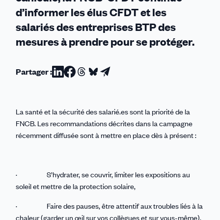
d’informer les élus CFDT et les
salariés des entreprises BTP des
mesures à prendre pour se protéger.
Partager :
Partager
Partager
Partager
Partager
Partager
sur
sur
sur
sur
par
Linkedin
Facebook
Threads
Bluesky
email
La santé et la sécurité des salarié.es sont la priorité de la
FNCB. Les recommandations décrites dans la campagne
récemment diffusée sont à mettre en place dès à présent :
· S’hydrater, se couvrir, limiter les expositions au
soleil et mettre de la protection solaire,
· Faire des pauses, être attentif aux troubles liés à la
chaleur (garder un œil sur vos collègues et sur vous-même),