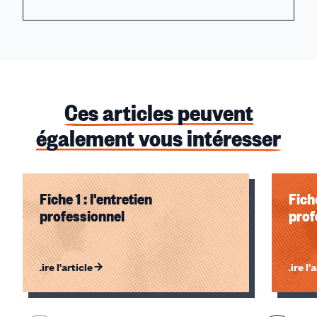
Ces articles peuvent
également vous intéresser
Fiche 1 : l'entretien
Fich
professionnel
prof
Lire l'article
Lire l'