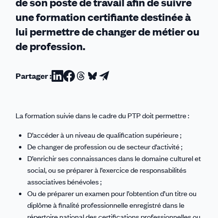
de son poste de travail afin de suivre
une formation certifiante destinée à
lui permettre de changer de métier ou
de profession.
Partager :
Partager
Partager
Partager
Partager
Partager
sur
sur
sur
sur
par
Linkedin
Facebook
Threads
Bluesky
email
La formation suivie dans le cadre du PTP doit permettre :
D’accéder à un niveau de qualification supérieure ;
De changer de profession ou de secteur d’activité ;
D’enrichir ses connaissances dans le domaine culturel et
social, ou se préparer à l’exercice de responsabilités
associatives bénévoles ;
Ou de préparer un examen pour l’obtention d’un titre ou
diplôme à finalité professionnelle enregistré dans le
répertoire national des certifications professionnelles ou