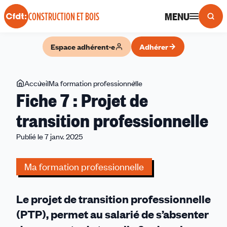
Panneau de gestion des cookies
MENU
CONSTRUCTION ET BOIS
Espace adhérent·e
Adhérer
Vous
Accueil
Ma formation professionnelle
Fiche
Fiche 7 : Projet de
êtes
7
ici
:
transition professionnelle
Projet
Publié le 7 janv. 2025
de
transition
professionnelle
Ma formation professionnelle
Le projet de transition professionnelle
(PTP), permet au salarié de s’absenter